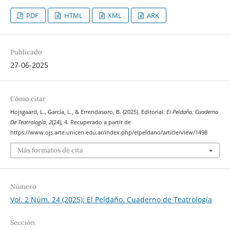
PDF
HTML
XML
ARK
Publicado
27-06-2025
Cómo citar
Hojsgaard, L., García, L., & Errendasoro, B. (2025). Editorial.
El Peldaño. Cuaderno
De Teatrología
,
2
(24), 4. Recuperado a partir de
https://www.ojs.arte.unicen.edu.ar/index.php/elpeldano/article/view/1498
Más formatos de cita
Número
Vol. 2 Núm. 24 (2025): El Peldaño. Cuaderno de Teatrología
Sección