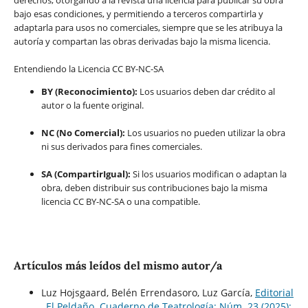
derechos, otorgando a la revista una licencia para publicar su obra
bajo esas condiciones, y permitiendo a terceros compartirla y
adaptarla para usos no comerciales, siempre que se les atribuya la
autoría y compartan las obras derivadas bajo la misma licencia.
Entendiendo la Licencia CC BY-NC-SA
BY (Reconocimiento):
Los usuarios deben dar crédito al
autor o la fuente original.
NC (No Comercial):
Los usuarios no pueden utilizar la obra
ni sus derivados para fines comerciales.
SA (CompartirIgual):
Si los usuarios modifican o adaptan la
obra, deben distribuir sus contribuciones bajo la misma
licencia CC BY-NC-SA o una compatible.
Artículos más leídos del mismo autor/a
Luz Hojsgaard, Belén Errendasoro, Luz García,
Editorial
,
El Peldaño. Cuaderno de Teatrología: Núm. 23 (2025):