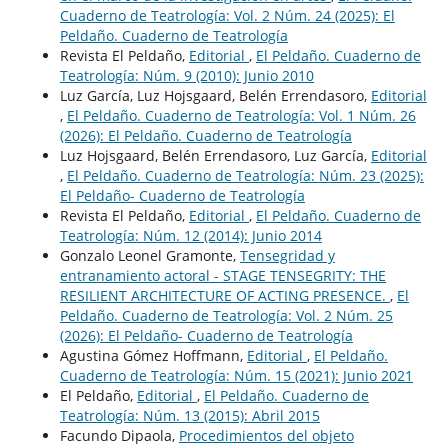
Cuaderno de Teatrología: Vol. 2 Núm. 24 (2025): El
Peldaño. Cuaderno de Teatrología
Revista El Peldaño,
Editorial
,
El Peldaño. Cuaderno de
Teatrología: Núm. 9 (2010): Junio 2010
Luz García, Luz Hojsgaard, Belén Errendasoro,
Editorial
,
El Peldaño. Cuaderno de Teatrología: Vol. 1 Núm. 26
(2026): El Peldaño. Cuaderno de Teatrología
Luz Hojsgaard, Belén Errendasoro, Luz García,
Editorial
,
El Peldaño. Cuaderno de Teatrología: Núm. 23 (2025):
El Peldaño- Cuaderno de Teatrología
Revista El Peldaño,
Editorial
,
El Peldaño. Cuaderno de
Teatrología: Núm. 12 (2014): Junio 2014
Gonzalo Leonel Gramonte,
Tensegridad y
entranamiento actoral - STAGE TENSEGRITY: THE
RESILIENT ARCHITECTURE OF ACTING PRESENCE.
,
El
Peldaño. Cuaderno de Teatrología: Vol. 2 Núm. 25
(2026): El Peldaño- Cuaderno de Teatrología
Agustina Gómez Hoffmann,
Editorial
,
El Peldaño.
Cuaderno de Teatrología: Núm. 15 (2021): Junio 2021
El Peldaño,
Editorial
,
El Peldaño. Cuaderno de
Teatrología: Núm. 13 (2015): Abril 2015
Facundo Dipaola,
Procedimientos del objeto