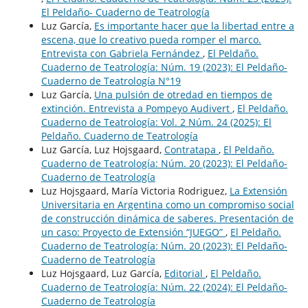
El Peldaño- Cuaderno de Teatrología
Luz García,
Es importante hacer que la libertad entre a
escena, que lo creativo pueda romper el marco.
Entrevista con Gabriela Fernández
,
El Peldaño.
Cuaderno de Teatrología: Núm. 19 (2023): El Peldaño-
Cuaderno de Teatrología N°19
Luz García,
Una pulsión de otredad en tiempos de
extinción. Entrevista a Pompeyo Audivert
,
El Peldaño.
Cuaderno de Teatrología: Vol. 2 Núm. 24 (2025): El
Peldaño. Cuaderno de Teatrología
Luz García, Luz Hojsgaard,
Contratapa
,
El Peldaño.
Cuaderno de Teatrología: Núm. 20 (2023): El Peldaño-
Cuaderno de Teatrología
Luz Hojsgaard, María Victoria Rodriguez,
La Extensión
Universitaria en Argentina como un compromiso social
de construcción dinámica de saberes. Presentación de
un caso: Proyecto de Extensión “JUEGO”
,
El Peldaño.
Cuaderno de Teatrología: Núm. 20 (2023): El Peldaño-
Cuaderno de Teatrología
Luz Hojsgaard, Luz García,
Editorial
,
El Peldaño.
Cuaderno de Teatrología: Núm. 22 (2024): El Peldaño-
Cuaderno de Teatrología