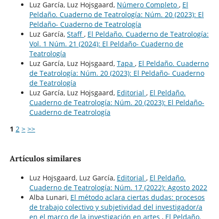
Luz García, Luz Hojsgaard,
Número Completo
,
El
Peldaño. Cuaderno de Teatrología: Núm. 20 (2023): El
Peldaño- Cuaderno de Teatrología
Luz García,
Staff
,
El Peldaño. Cuaderno de Teatrología:
Vol. 1 Núm. 21 (2024): El Peldaño- Cuaderno de
Teatrología
Luz García, Luz Hojsgaard,
Tapa
,
El Peldaño. Cuaderno
de Teatrología: Núm. 20 (2023): El Peldaño- Cuaderno
de Teatrología
Luz García, Luz Hojsgaard,
Editorial
,
El Peldaño.
Cuaderno de Teatrología: Núm. 20 (2023): El Peldaño-
Cuaderno de Teatrología
1
2
>
>>
Artículos similares
Luz Hojsgaard, Luz García,
Editorial
,
El Peldaño.
Cuaderno de Teatrología: Núm. 17 (2022): Agosto 2022
Alba Lunari,
El método aclara ciertas dudas: procesos
de trabajo colectivo y subjetividad del investigador/a
en el marco de la investigación en artes
,
El Peldaño.