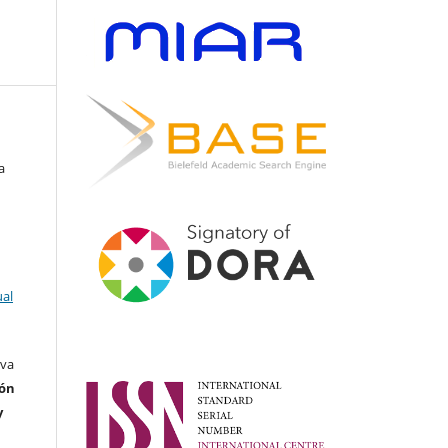
a
ual
rva
ión
y