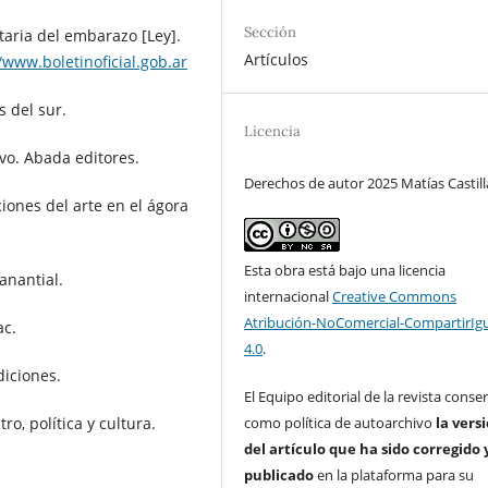
Sección
taria del embarazo [Ley].
Artículos
/www.boletinoficial.gob.ar
s del sur.
Licencia
ivo. Abada editores.
Derechos de autor 2025 Matías Castill
ciones del arte en el ágora
Esta obra está bajo una licencia
anantial.
internacional
Creative Commons
Atribución-NoComercial-CompartirIg
ac.
4.0
.
diciones.
El Equipo editorial de la revista conse
ro, política y cultura.
como política de autoarchivo
la vers
del artículo que ha sido corregido 
publicado
en la plataforma para su