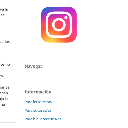
ya la
das
uarios
ios no
Navegar
es.
uarios
Información
deben
jo la
Para lectores/as
una
Para autores/as
Para bibliotecarios/as