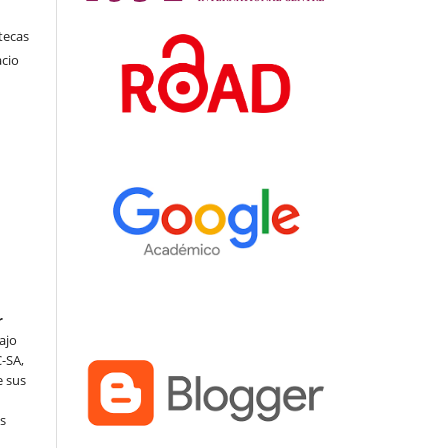
tecas
acio
r
ajo
-SA,
e sus
as