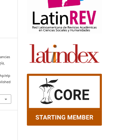
tancias
gía
,
php/elp
blished
-