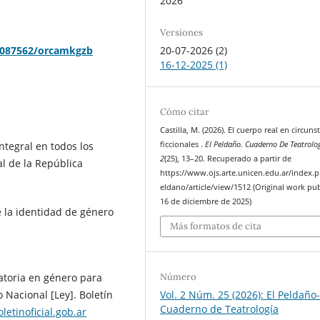
2026
Versiones
20-07-2026 (2)
30087562/orcamkgzb
16-12-2025 (1)
Cómo citar
Castilla, M. (2026). El cuerpo real en circuns
ficcionales .
El Peldaño. Cuaderno De Teatrolo
ntegral en todos los
2
(25), 13–20. Recuperado a partir de
al de la República
https://www.ojs.arte.unicen.edu.ar/index.
eldano/article/view/1512 (Original work pu
16 de diciembre de 2025)
e la identidad de género
Más formatos de cita
gatoria en género para
Número
 Nacional [Ley]. Boletín
Vol. 2 Núm. 25 (2026): El Peldaño
Cuaderno de Teatrología
letinoficial.gob.ar